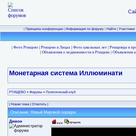
Сай
|
Принципы конференции
|
Информация по форуму
|
Найти
|
Участники
|
Фото Ртищево
|
Ртищево в Лицах
|
Фото школьных лет
|
Ртищевцы в п
|
Объявления о недвижимости в Ртищево
|
Объявления а
Монетарная система Иллюминати
РТИЩЕВО
»
Форумы
»
Политический клуб
|
Новая тема
|
Ответить
|
Описание: Новый Мировой порядок
Димон