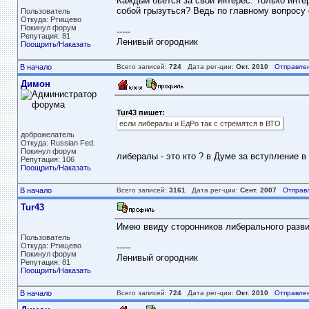
Каждый бьется за свой интерес. Только инте
собой грызуться? Ведь по главному вопросу 
Пользователь
Откуда: Ртищево
Покинул форум
-----
Репутация: 81
Ленивый огородник
Поощрить
/
Наказать
В начало
Всего записей:
724
Дата рег-ции:
Окт. 2010
Отправле
Димон
Tur43 пишет:
если либералы и ЕдРо так с стремятся в ВТО
доброжелатель
Откуда: Russian Fed.
Покинул форум
либералы - это кто ? в Думе за вступление 
Репутация: 106
Поощрить
/
Наказать
В начало
Всего записей:
3161
Дата рег-ции:
Сент. 2007
Отправ
Tur43
Имею ввиду сторонников либерального разви
Пользователь
Откуда: Ртищево
-----
Покинул форум
Ленивый огородник
Репутация: 81
Поощрить
/
Наказать
В начало
Всего записей:
724
Дата рег-ции:
Окт. 2010
Отправле