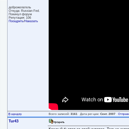
доброжелатель
Откуда: Russian Fed.
Покинул форум
Репутация: 106
Поощрить
/
Наказать
В начало
Всего записей:
3161
Дата рег-ции:
Сент. 2007
Отправ
Tur43