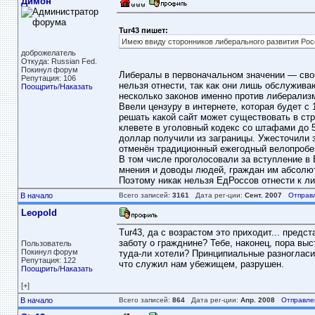
Димон
Tur43 пишет:
Имею ввиду сторонников либерального развития Росс
доброжелатель
Откуда: Russian Fed.
Покинул форум
Либералы в первоначальном значении — сво
Репутация: 106
нельзя отнести, так как они лишь обслужив
Поощрить
/
Наказать
несколько законов именно против либерализм
Ввели цензуру в интернете, которая будет с 
решать какой сайт может существовать в стр
клевете в уголовный кодекс со штафами до 
доллар получили из заграницы. Ужесточили з
отменён традиционный ежегодный велопробе
В том числе проголосовали за вступление в
мнения и доводы людей, граждан им абсолют
Поэтому никак нельзя ЕдРоссов отнести к л
В начало
Всего записей:
3161
Дата рег-ции:
Сент. 2007
Отправ
Leopold
Tur43, да с возрастом это приходит... предс
заботу о гражднине? Тебе, наконец, пора вы
Пользователь
Покинул форум
туда-ли хотели? Принципиальные разногласи
Репутация: 122
что служил нам убежищем, разрушен.
Поощрить
/
Наказать
[+]
В начало
Всего записей:
864
Дата рег-ции:
Апр. 2008
Отправле