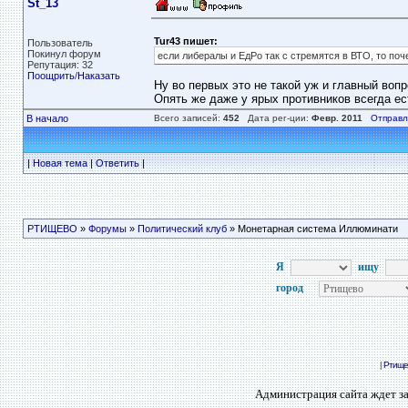
St_13
Tur43 пишет:
Пользователь
Покинул форум
если либералы и ЕдРо так с стремятся в ВТО, то по
Репутация: 32
Поощрить
/
Наказать
Ну во первых это не такой уж и главный вопр
Опять же даже у ярых противников всегда е
В начало
Всего записей:
452
Дата рег-ции:
Февр. 2011
Отправл
|
Новая тема
|
Ответить
|
РТИЩЕВО
»
Форумы
»
Политический клуб
» Монетарная система Иллюминати
Я
ищу
город
|
Ртище
Администрация сайта ждет за