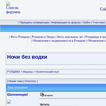
Сай
|
Принципы конференции
|
Информация по форуму
|
Найти
|
Участники
|
Фото Ртищево
|
Ртищево в Лицах
|
Фото школьных лет
|
Ртищевцы в п
|
Объявления о недвижимости в Ртищево
|
Объявления а
Ночи без водки
РТИЩЕВО
»
Форумы
»
Политический клуб
|
Новая тема
|
Ответить
|
Без описания
Шаломенцев!
Цитата: