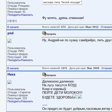
вискарь типа "белой лошади"
Пользователь
Откуда: Ртищево
Покинул форум
Репутация: 41
Поощрить
/
Наказать
Фу млять, дрянь отменная!
[+][+][+]
В начало
Всего записей:
672
Дата рег-ции:
Март 2012
Отправле
pnd
Ну, Андрей-не по хуану самбрейро, пить друг
Пользователь
Откуда: РИО
Покинул форум
Репутация: 140
Поощрить
/
Наказать
В начало
Всего записей:
1371
Дата рег-ции:
Янв. 2009
Отправл
Ника
Далекоооо,далекооо
На лугу пасутся КО))))
Кони и коровы))
Пользователь
Откуда: г.Саратов
ПЕЙТЕ ДЕТИ МОЛОКО!!!!
Покинул форум
БУДЕТЕ ЗДОРОВЫ
Репутация: 223
Поощрить
/
Наказать
-----
Он придет,он будет добрым,ласковым,ветер пе