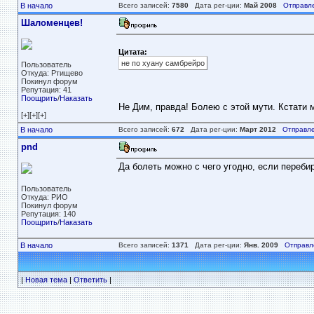
В начало
Всего записей:
7580
Дата рег-ции:
Май 2008
Отправл
Шаломенцев!
Цитата:
не по хуану самбрейро
Пользователь
Откуда: Ртищево
Покинул форум
Репутация: 41
Поощрить
/
Наказать
Не Дим, правда! Болею с этой мути. Кстати 
[+][+][+]
В начало
Всего записей:
672
Дата рег-ции:
Март 2012
Отправле
pnd
Да болеть можно с чего угодно, если перебир
Пользователь
Откуда: РИО
Покинул форум
Репутация: 140
Поощрить
/
Наказать
В начало
Всего записей:
1371
Дата рег-ции:
Янв. 2009
Отправл
|
Новая тема
|
Ответить
|