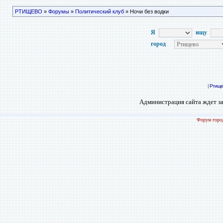
РТИЩЕВО
»
Форумы
»
Политический клуб
» Ночи без водки
Я
ищу
город
|
Ртище
Администрация сайта ждет за
Форум город