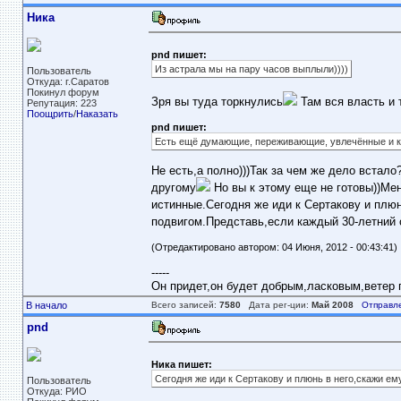
Ника
pnd пишет:
Из астрала мы на пару часов выплыли))))
Пользователь
Откуда: г.Саратов
Покинул форум
Зря вы туда торкнулись
Там вся власть и 
Репутация: 223
Поощрить
/
Наказать
pnd пишет:
Есть ещё думающие, переживающие, увлечённые и к
Не есть,а полно)))Так за чем же дело встало
другому
Но вы к этому еще не готовы))Ме
истинные.Сегодня же иди к Сертакову и плюнь
подвигом.Представь,если каждый 30-летний 
(Отредактировано автором: 04 Июня, 2012 - 00:43:41)
-----
Он придет,он будет добрым,ласковым,ветер пе
В начало
Всего записей:
7580
Дата рег-ции:
Май 2008
Отправл
pnd
Ника пишет:
Сегодня же иди к Сертакову и плюнь в него,скажи ему
Пользователь
Откуда: РИО