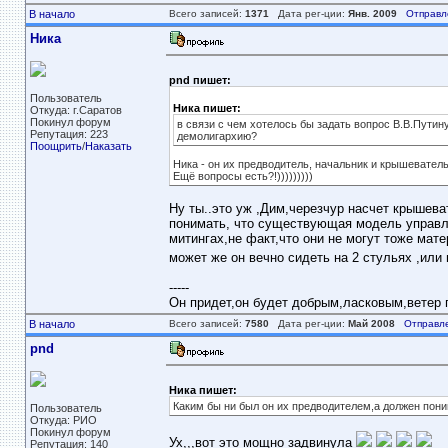
В начало
Всего записей:
1371
Дата рег-ции:
Янв. 2009
Отправл
Ника
pnd пишет:
Пользователь
Ника пишет:
Откуда: г.Саратов
Покинул форум
в связи с чем хотелось бы задать вопрос В.В.Пути
Репутация: 223
демолигархию?
Поощрить
/
Наказать
Ника - он их предводитель, начальник и крышеватель
Ещё вопросы есть?!)))))))))
Ну ты..это уж ,Дим,черезчур насчет крышева
понимать, что существующая модель управле
митингах,не факт,что они не могут тоже мате
может же он вечно сидеть на 2 стульях ,или 
-----
Он придет,он будет добрым,ласковым,ветер пе
В начало
Всего записей:
7580
Дата рег-ции:
Май 2008
Отправл
pnd
Ника пишет:
Каким бы ни был он их предводителем,а должен пони
Пользователь
Откуда: РИО
Покинул форум
Ух,,,вот это мощно задвинула
Репутация: 140