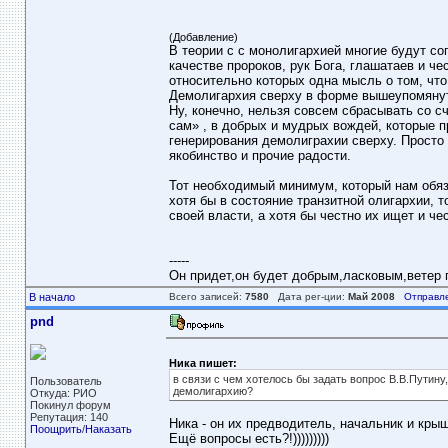
(Добавление)
В теории с с монолигархией многие будут сог
качестве пророков, рук Бога, глашатаев и ч
относительно которых одна мысль о том, что 
Демолигархия сверху в форме вышеупомянутой
Ну, конечно, нельзя совсем сбрасывать со с
сам» , в добрых и мудрых вождей, которые пр
генерирования демолиграхии сверху. Просто 
якобинство и прочие радости.
Тот необходимый минимум, который нам обяза
хотя бы в состояние транзитной олигархии, 
своей власти, а хотя бы честно их ищет и че
-----
Он придет,он будет добрым,ласковым,ветер пе
В начало
Всего записей:
7580
Дата рег-ции:
Май 2008
Отправл
pnd
Ника пишет:
в связи с чем хотелось бы задать вопрос В.В.Путин
Пользователь
демолигархию?
Откуда: РИО
Покинул форум
Репутация: 140
Ника - он их предводитель, начальник и кры
Поощрить
/
Наказать
Ещё вопросы есть?!)))))))))