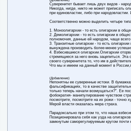
(Добавление)
Суверенитет бывает лишь двух видов - народ
Никогда, нигде, никто не может приписать о
при единовластии, либо при народовластии. И
Соответственно можно выделить четыре типа
1. Моноолигархии - то есть олигархии в обще
2. Демолигархии - то есть олигархии в общес
полномочия, данные ей народом, чаще всего
3. Транзитные олигархии - то есть олигархи
вынуждена производить более-менее успешн
4. Взбесившиеся олигархии.Олигархии оторва
стремящиеся за него вновь зацепиться. Эта 
своего суверенитета то, что им в действител
Что мы и имеем на данный момент в России,
(Добавление)
Непонятны ее суверенные истоки. В бумажках 
фальсификациях, то в качестве защитительн
только теперь начали возмущаться?". Ее посл
фобократия- манипулирование чувством страха
посмотрите, посмотрите на их рожи - точно х
Мерой власти оказалась мера страха.
Парадоксально при этом то, что наша взбеси
Позиционировала себя как узда на олигархов
замкнутым саморегулируемым кругом почти н