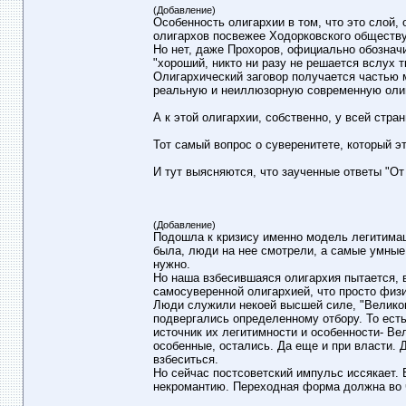
(Добавление)
Особенность олигархии в том, что это слой, 
олигархов посвежее Ходорковского обществу 
Но нет, даже Прохоров, официально обознач
"хороший, никто ни разу не решается вслух 
Олигархический заговор получается частью м
реальную и неиллюзорную современную олига
А к этой олигархии, собственно, у всей стра
Тот самый вопрос о суверенитете, который э
И тут выясняются, что заученные ответы "От 
(Добавление)
Подошла к кризису именно модель легитимаци
была, люди на нее смотрели, а самые умные
нужно.
Но наша взбесившаяся олигархия пытается, 
самосуверенной олигархией, что просто физи
Люди служили некоей высшей силе, "Великом
подвергались определенному отбору. То ест
источник их легитимности и особенности- Вел
особенные, остались. Да еще и при власти. Д
взбеситься.
Но сейчас постсоветский импульс иссякает. 
некромантию. Переходная форма должна во ч