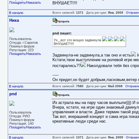
Поощрить
/
Наказать
ВНУШАЕТ!!!!
В начало
Всего записей:
1371
Дата рег-ции:
Янв. 2009
Отправл
Ника
pnd пишет:
Пользователь
Ух,,,вот это мощно задвинула
Откуда: г.Саратов
ВНУШАЕТ!!!!
Покинул форум
Репутация: 223
Поощрить
/
Наказать
Задвинула-не задвинула,а так оно и есть
И
Кстати,твое выступление на ролевой игре м
постарались??
Наколдовали тебя без спро
-----
Он придет,он будет добрым,ласковым,ветер пе
В начало
Всего записей:
7580
Дата рег-ции:
Май 2008
Отправл
pnd
Из астрала мы на пару часов выплыли)))) И 
Вчера, кстати, на игре один знакомый двину
управления и власти. Даже термин такой роди
Пользователь
Откуда: РИО
Так вот, вчерашний концерт и сама игра пок
Покинул форум
креативные люди среди нас.
Репутация: 140
Поощрить
/
Наказать
В начало
Всего записей:
1371
Дата рег-ции:
Янв. 2009
Отправл