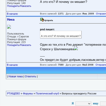
Покинул форум
А это кто? И почему он мешает?
Репутация: 140
Поощрить
/
Наказать
В начало
Всего записей:
1371
Дата рег-ции:
Янв. 2009
Отправл
Ника
pnd пишет:
Пользователь
А это кто? И почему он мешает?
Откуда: г.Саратов
Покинул форум
Репутация: 223
Один из тех,кто в Рио держит "потерянное по
Поощрить
/
Наказать
Спроси у Шаломенцева
-----
Он придет,он будет добрым,ласковым,ветер пе
В начало
Всего записей:
7580
Дата рег-ции:
Май 2008
Отправл
|
Новая тема
|
Ответить
|
РТИЩЕВО
»
Форумы
»
Политический клуб
» Вопросы президенту России
Я
ищу