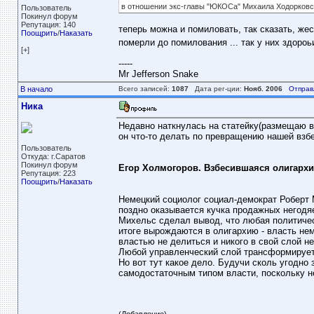
в отношении экс-главы "ЮКОСа" Михаила Ходорковс
Пользователь
Покинул форум
Репутация: 140
теперь можна и помиловать, так сказать, жес
Поощрить
/
Наказать
померли до помилования ... так у них здороь
[+]
-----
Mr Jefferson Snake
В начало
Всего записей:
1087
Дата рег-ции:
Нояб. 2006
Отправ
Ника
Недавно наткнулась на статейку(размещаю в 
он что-то делать по превращению нашей взб
Пользователь
Откуда: г.Саратов
Покинул форум
Егор Холмогоров. Взбесившаяся олигарх
Репутация: 223
Поощрить
/
Наказать
Немецкий социолог социал-демократ Роберт 
поздно оказывается кучка продажных негодя
Михельс сделал вывод, что любая политическ
итоге вырождаются в олигархию - власть не
властью не делиться и никого в свой слой не
Любой управленческий слой трансформируетс
Но вот тут какое дело. Будучи сколь угодно
самодостаточным типом власти, поскольку н