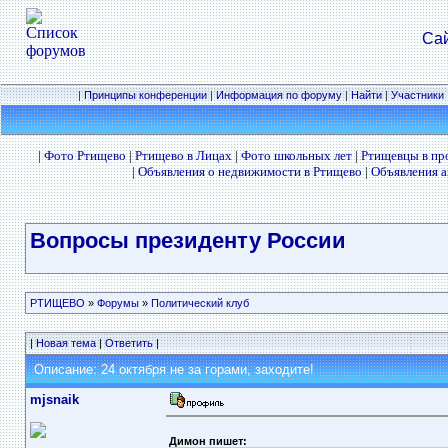
Сай
|
Принципы конференции
|
Информация по форуму
|
Найти
|
Участники
|
Фото Ртищево
|
Ртищево в Лицах
|
Фото школьных лет
|
Ртищевцы в п
|
Объявления о недвижимости в Ртищево
|
Объявления а
Вопросы президенту России
РТИЩЕВО
»
Форумы
»
Политический клуб
|
Новая тема
|
Ответить
|
Описание: 24 октября не за горами, заходите!
mjsnaik
Димон пишет: