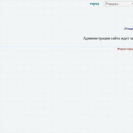
город
|
Ртище
Администрация сайта ждет за
Форум город