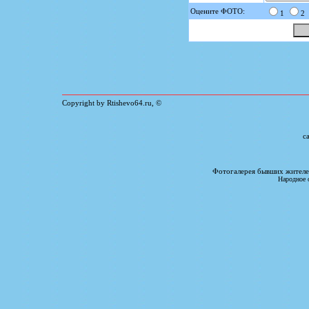
Оцените ФОТО:
1
2
Copyright by Rtishevo64.ru, ©
с
Фотогалерея бывших жителе
Народное 