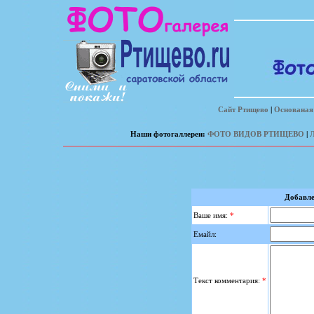
Сайт Ртищево
|
Основаная 
Наши фотогаллереи:
ФОТО ВИДОВ РТИЩЕВО
|
Добавле
Ваше имя:
*
Емайл:
Текст комментария:
*