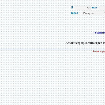
Я
ищу
город
|
Ртищевский
Администрация сайта ждет за
Форум город