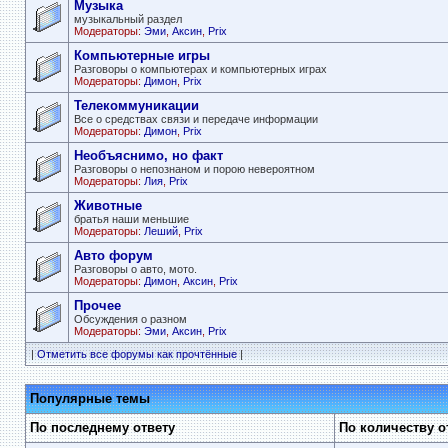
Музыка
музыкальный раздел
Модераторы:
Эми
,
Аксин
,
Prix
Компьютерные игры
Разговоры о компьютерах и компьютерных играх
Модераторы:
Димон
,
Prix
Телекоммуникации
Все о средствах связи и передаче информации
Модераторы:
Димон
,
Prix
Необъяснимо, но факт
Разговоры о непознаном и порою невероятном
Модераторы:
Лия
,
Prix
Животные
братья наши меньшие
Модераторы:
Леший
,
Prix
Авто форум
Разговоры о авто, мото.
Модераторы:
Димон
,
Аксин
,
Prix
Прочее
Обсуждения о разном
Модераторы:
Эми
,
Аксин
,
Prix
|
Отметить все форумы как прочтённые
|
Популярные темы
По последнему ответу
По количеству о