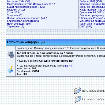
Контроль СМИ (57)
Выборы 2011 (491)
Монетарная система Иллюминати (173)
Женское Счастье! (3
Будет ли холодная война ? (25)
Какой он - Настоящи
Кошечки :) (125)
Наша Полиция нас бе
США (153)
Президент РФ 2012 (
Здоровье (7)
Вопросы президенту 
Наша Полиция нас бережет (248)
"Женщины России"-мы 
Единая партия власти (99)
Монетарная система
Ночи без водки (59)
Какая Она - совреме
Тараканы (13)
США (153)
Статистика конференции
За последние 15 минут форум посетило: 75 (зарегистрированных: 0, госте
Top-list активных пользователей за 7 дней;
За последние 7 дней, авторизованные пользователи не оставляли сообщ
Наши именинники:
Сегодня именинников нет
К нам присоединился новичок по имени
Ив@н
Участников:
789
Сообщений:
45754
Тем:
506
Есть новые сообщ
Нет новых сообще