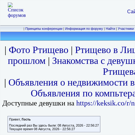
Сай
|
Принципы конференции
|
Информация по форуму
|
Найти
|
Участники
|
Фото Ртищево
|
Ртищево в Ли
прошлом
|
Знакомства с деву
Ртищев
|
Объявления о недвижимости 
Объявления по компьтер
Доступные девушки на
https://keksik.co/r/
Привет,
Гость
Последний раз Вы здесь были: 08 Августа, 2026 - 22:56:27
Текущее время 08 Августа, 2026 - 22:56:27