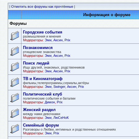
|
Отметить все форумы как прочтённые
|
Информация о форуме
Форумы
Городские события
размышления и мнения
Модераторы:
Эми
,
Аксин
,
Prix
Познакомимся
ртищевские знакомства
Модераторы:
Эми
,
Аксин
,
Prix
Поиск людей
Ищу друзей, знакомых, родственников
Модераторы:
Эми
,
Аксин
,
Prix
ТВ и Киноматограф
фильмы,телепрограммы,сериалы,актёры
Модераторы:
Эми
,
Swinger
,
Аксин
,
Prix
Политический клуб
политические события и баталии
Модераторы:
Димон
,
Prix
Женский раздел
между нами девочками
Модераторы:
Эми
,
ЛюСеНоК
Семейный форум
Разговоры о Любви, интимных и родственных отношениях
Модераторы:
Эми
,
Prix