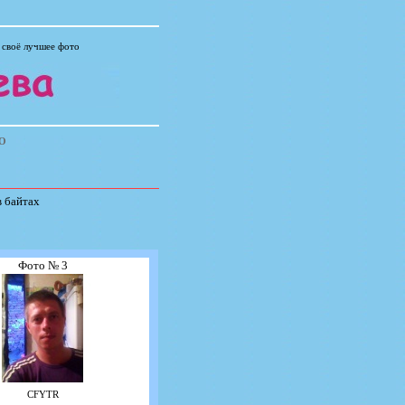
 своё лучшее фото
О
в байтах
Фото № 3
CFYTR