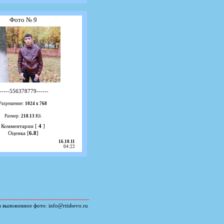
Фото № 9
-----556378779------
Разрешение:
1024 х 768
Размер:
218.13
Кб.
Комментарии [
4
]
Оценка [
6.8
]
16.10.11
04:22
а выложенное фото:
info@rtishevo.ru