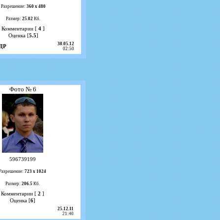
Разрешение:
360 х 480
Размер:
25.02
Кб.
Комментарии [
4
]
Оценка [
5.5
]
30.05.12
ДР
02:50
Фото № 6
596739199
Разрешение:
723 х 1024
Размер:
206.5
Кб.
Комментарии [
2
]
Оценка [
6
]
25.12.11
21:40