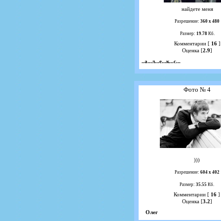
найдете меня
Разрешение:
360 х 480
Размер:
19.78
Кб.
Комментарии [
16
]
Оценка [
2.9
]
..а...л...е...к...с...
Фото № 4
)))
Разрешение:
604 х 402
Размер:
35.55
Кб.
Комментарии [
16
]
Оценка [
3.2
]
Олег