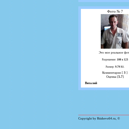
Фото № 7
Это мое реальное фо
Разрешение:
100 х 123
Размер:
9.79
Кб.
Комментарии [
3
]
Оценка [
5.7
]
Виталий
Copyright by Rtishevo64.ru, ©