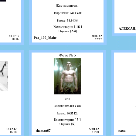
Жду коментов...
Разрешение:
640 х 480
Размер:
58.84
Кб.
Комментарии [
16
]
АЛЕКСАН
Оценка [
2.4
]
10.07.12
30.05.12
Pro_100_Makc
04:02
12:17
Фото № 5
эт я
Разрешение:
360 х 480
Размер:
40.55
Кб.
Комментарии [
5
]
Оценка [
5
]
19.02.12
22.01.12
shaman67
паха
16:08
11:00