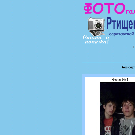
Г
без со
Фото № 1