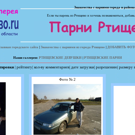
Знакомства с парнями города и района
Если ты парень из Ртищево и хочешь познакомиться, добавь
лавная городского сайта
|
Знакомства с парнями из города Ртищево
|
ДОБАВИТЬ ФОТ
Наши галлереи:
РТИЩЕВСКИЕ ДЕВУШКИ
|
РТИЩЕВСКИЕ ПАРНИ
ртировки
|
рейтингу
|
кол-ву комментариев
|
дате загрузки
|
разрешению
|
размеру 
Фото № 2