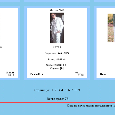
Фото № 8
то
и это я
-
Разрешение:
446 х 1024
Размер:
80.63
Кб.
Комментарии [
3
]
Оценка [
6
]
05.11.11
04.11.11
Pasha1117
Renard
20:14
23:00
Страницы:
1
2
3
4
5
6
7
8
9
Всего фото:
78
Сюда по почте можно нажаловаться н