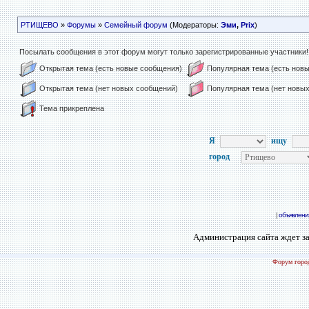
РТИЩЕВО
»
Форумы
»
Семейный форум
(Модераторы:
Эми
,
Prix
)
Посылать сообщения в этот форум могут только зарегистрированные участники!
Открытая тема (есть новые сообщения)
Популярная тема (есть нов
Открытая тема (нет новых сообщений)
Популярная тема (нет новы
Тема прикреплена
Я
ищу
город
|
объявлени
Администрация сайта ждет за
Форум город