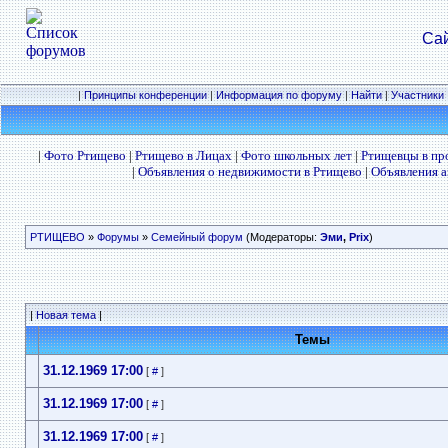
Сай
|
Принципы конференции
|
Информация по форуму
|
Найти
|
Участники
|
Фото Ртищево
|
Ртищево в Лицах
|
Фото школьных лет
|
Ртищевцы в п
|
Объявления о недвижимости в Ртищево
|
Объявления а
РТИЩЕВО
»
Форумы
»
Семейный форум
(Модераторы:
Эми
,
Prix
)
|
Новая тема
|
Темы
31.12.1969 17:00
[
#
]
31.12.1969 17:00
[
#
]
31.12.1969 17:00
[
#
]