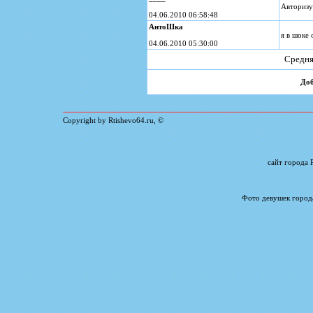
Авторизу
04.06.2010 06:58:48
АнтоШка
я в шоке 
04.06.2010 05:30:00
Средня
Доб
Copyright by Rtishevo64.ru, ©
сайт города
Фото девушек город