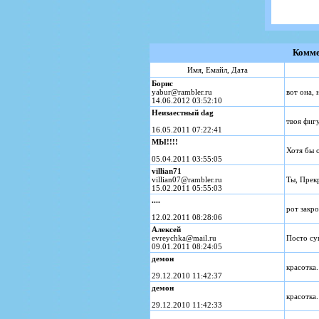
Комме
Имя, Емайл, Дата
Борис
yabur@rambler.ru
вот она, 
14.06.2012 03:52:10
Неизаестный dag
твоя фиг
16.05.2011 07:22:41
МЫ!!!!
Хотя бы о
05.04.2011 03:55:05
villian71
villian07@rambler.ru
Ты, Прекр
15.02.2011 05:55:03
....
рот закр
12.02.2011 08:28:06
Алексей
evreychka@mail.ru
Посто су
09.01.2011 08:24:05
демон
красотка.
29.12.2010 11:42:37
демон
красотка.
29.12.2010 11:42:33
____