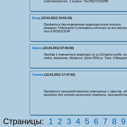
собственности. 1 хозяин. Тел.89271510285
Влад
(23.03.2012 10:53:34)
Продается двухкомнатная квартира возле вокзала
(магазин *Эдельвейс*),телефон,счетчики на все,мета
тел.8 9030223140
Ирина
(23.03.2012 07:55:50)
Продам 1-комнатную квартиру по ул.22партсъезда, на 2
садик, магазины, базарчик. Цена 550т.р. Торг. Обращат
Галина
(22.03.2012 17:47:02)
Продаётся производственное помещение с офисом, общ
пригодно для оптово-розничной торговли, производства
Страницы:
1
2
3
4
5
6
7
8
9