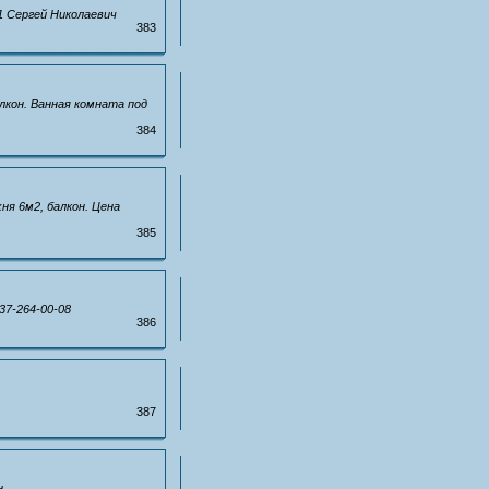
81 Сергей Николаевич
383
алкон. Ванная комната под
384
ня 6м2, балкон. Цена
385
37-264-00-08
386
387
н