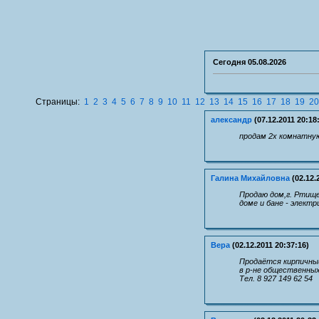
Сегодня
05.08.2026
Страницы:
1
2
3
4
5
6
7
8
9
10
11
12
13
14
15
16
17
18
19
20
александр
(07.12.2011 20:18
продам 2х комнатную
Галина Михайловна
(02.12.
Продаю дом,г. Ртище
доме и бане - электр
Вера
(02.12.2011 20:37:16)
Продаётся кирпичный 
в р-не общественных 
Тел. 8 927 149 62 54