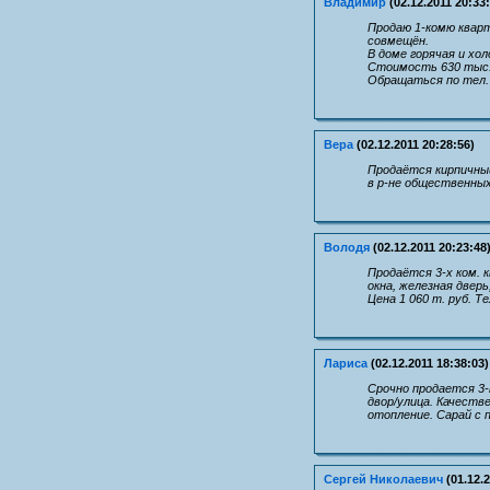
Владимир
(02.12.2011 20:33
Продаю 1-комю кварти
совмещён.
В доме горячая и холо
Стоимость 630 тыс.
Обращаться по тел. 
Вера
(02.12.2011 20:28:56)
Продаётся кирпичный 
в р-не общественных 
Володя
(02.12.2011 20:23:48
Продаётся 3-х ком. к
окна, железная двер
Цена 1 060 т. руб. Те
Лариса
(02.12.2011 18:38:03)
Срочно продается 3-
двор/улица. Качеств
отопление. Cарай с п
Сергей Николаевич
(01.12.2