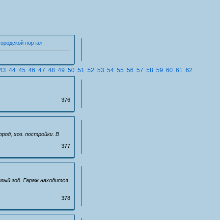
Городской портал
43
44
45
46
47
48
49
50
51
52
53
54
55
56
57
58
59
60
61
62
376
род, хоз. постройки. В
377
глый год. Гараж находится
378