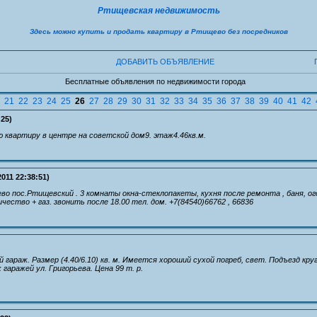
Ртищевская недвижимость
Здесь можно купить и продать квартиру в Ртищево без посредников
ДОБАВИТЬ ОБЪЯВЛЕНИЕ
Бесплатные объявления по недвижимости города
21
22
23
24
25
26
27
28
29
30
31
32
33
34
35
36
37
38
39
40
41
42
:25)
 квартиру в центре на советской дом9. этаж4.46кв.м.
2011 22:38:51)
во пос.Ртищевский . 3 комнаты окна-стеклопакеты, кухня после ремонта , баня, ого
ичество + газ. звонить после 18.00 тел. дом. +7(84540)66762 , 66836
гараж. Размер (4.40/6.10) кв. м. Имеется хороший сухой погреб, свет. Подъезд кру
гаражей ул. Григорьева. Цена 99 т. р.