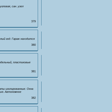
гловая, сан. узел
379
глый год. Гараж находится
380
аздельный, пластиковые
381
наты изолированные. Окна
лью. Автономное
382