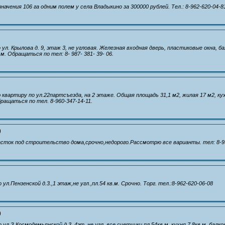
начения 106 га одним полем у села Владыкино за 300000 рублей. Тел.: 8-962-620-04-
о ул. Крылова д. 9, этаж 3, не угловая. Железная входная дверь, пластиковые окна, б
 м. Обращаться по тел: 8- 987- 381- 39- 06.
квартиру по ул.22партсъезда, на 2 этаже. Общая площадь 31,1 м2, жилая 17 м2, кух
ращаться по тел. 8-960-347-14-11.
)
сток под строительство дома,срочно,недорого.Рассмотрю все варианты. тел: 8-9
 ул.Пензенской д.3.,1 этаж,не угл.,пл.54 кв.м. Срочно. Торг. тел.:8-962-620-06-08
)
 ул.З.Космодемьянской д.3, 4эт.,не угл.,все счетчики,пл.54кв.м.,кухня 7,8кв.м.,балко