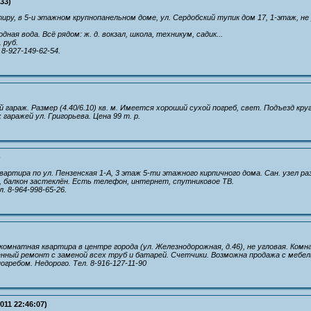
:33)
ру, в 5-и этажном крупнопанельном доме, ул. Сердобский тупик дом 17, 1-этаж, не у
дная вода. Всё рядом: ж. д. вокзал, школа, техникум, садик...
 руб.
8-927-149-62-54.
гараж. Размер (4.40/6.10) кв. м. Имеется хороший сухой погреб, свет. Подъезд кру
гаражей ул. Григорьева. Цена 99 т. р.
)
вартира по ул. Пензенская 1-А, 3 этаж 5-ти этажного кирпичного дома. Сан. узел р
ь, балкон застеклён. Есть телефон, интернет, спутниковое ТВ.
л. 8-964-998-65-26.
комнатная квартира в центре города (ул. Железнодорожная, д.46), не угловая. Ком
енный ремонт с заменой всех труб и батарей. Счетчики. Возможна продажа с мебе
огребом. Недорого. Тел. 8-916-127-11-90
011 22:46:07)