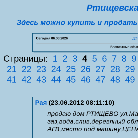
Ртищевска
Здесь можно купить и продать
Сегодня
06.08.2026
ДО
Бесплатные объя
Страницы:
1
2
3
4
5
6
7
8
9
21
22
23
24
25
26
27
28
29
41
42
43
44
45
46
47
48
49
Рая
(23.06.2012 08:11:10)
продаю дом РТИЩЕВО ул.Ма
газ,вода,слив,деревяный об
АГВ,место под машину,ЦЕНА