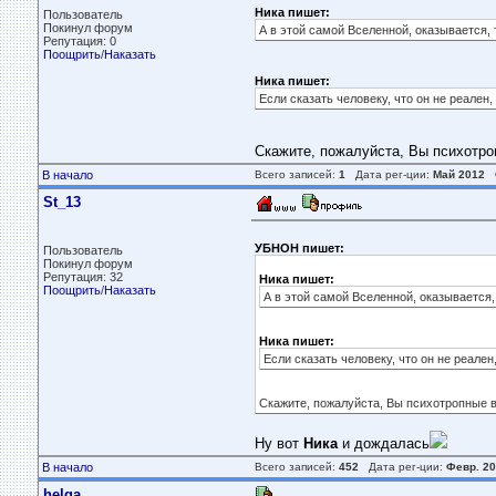
Ника пишет:
Пользователь
Покинул форум
А в этой самой Вселенной, оказывается, 
Репутация: 0
Поощрить
/
Наказать
Ника пишет:
Если сказать человеку, что он не реален,
Скажите, пожалуйста, Вы психотро
В начало
Всего записей:
1
Дата рег-ции:
Май 2012
St_13
УБНОН пишет:
Пользователь
Покинул форум
Репутация: 32
Ника пишет:
Поощрить
/
Наказать
А в этой самой Вселенной, оказывается,
Ника пишет:
Если сказать человеку, что он не реален
Скажите, пожалуйста, Вы психотропные в
Ну вот
Ника
и дождалась
В начало
Всего записей:
452
Дата рег-ции:
Февр. 20
helga