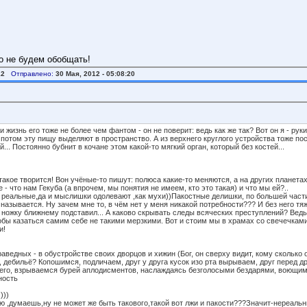
но не будем обобщать!
12
Отправлено:
30 Мая, 2012 - 05:08:20
 и жизнь его тоже не более чем фантом - он не поверит: ведь как же так? Вот он я - рук
е потом эту пищу выделяют в пространство. А из верхнего круглого устройства тоже по
. Постоянно бубнит в кочане этом какой-то мягкий орган, который без костей...
такое творится! Вон учёные-то пишут: полюса какие-то меняются, а на других планета
- что нам Гекуба (а впрочем, мы понятия не имеем, кто это такая) и что мы ей?..
 реальные,да и мыслишки одолевают ,как мухи))Пакостные делишки, по большей части. 
 называется. Ну зачем мне то, в чём нет у меня никакой потребности??? И без него тя
там ножку ближнему подставил... А каково скрывать следы всяческих преступлений? Ве
обы казаться самим себе не такими мерзкими. Вот и стоим мы в храмах со свечечками
и!
аведных - в обустройстве своих дворцов и хижин (Бог, он сверху видит, кому сколько 
 дебильё? Копошимся, подличаем, друг у друга кусок изо рта вырываем, друг перед д
чего, взрываемся бурей аплодисментов, наслаждаясь безголосыми бездарями, воющи
ность
)))
 ,думаешь,ну не может же быть такового,такой вот лжи и пакости???Значит-нереальны