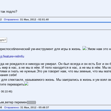
 так подло?
12
Отправлено:
31 Мая, 2012 - 02:01:40
одло?
 приспособленческий ум-инструмент для игры в жизнь.
Умом нам это н
p;feature=relmfu
да не рождался и никогда не умирал. Он был всегда и он есть Бог и он 
ь мир в нас, а не мы в нём. И тело находится в нас, а не мы в нём. Мы 
ями и гнать не нужные.Это ум говорит нам, что мы земные, что мы мате
нания себя!
 для спектакля, называемого жизнь. Мы заигрались в жизнь и ум взял в
гите переварить
 06:10:46)
,ветер перемен)))))))))
08
Отправлено:
31 Мая, 2012 - 05:48:37