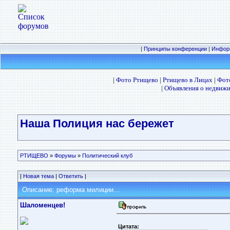
|
Принципы конференции
|
Инфор
|
Фото Ртищево
|
Ртищево в Лицах
|
Фот
|
Объявления о недвижи
Наша Полиция нас бережет
РТИЩЕВО
»
Форумы
»
Политический клуб
|
Новая тема
|
Ответить
|
Описание: реформа милиции...
Шаломенцев!
Цитата: