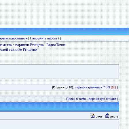
арегистрироваться
|
Напомнить пароль?
|
комства с парнями Ртищева
|
РадиоТочка
товой технике Ртищево
|
[
Страниц
(10):
первая страница
«
7
8
9
[10]
]
|
Поиск в теме
|
Версия для печати
|