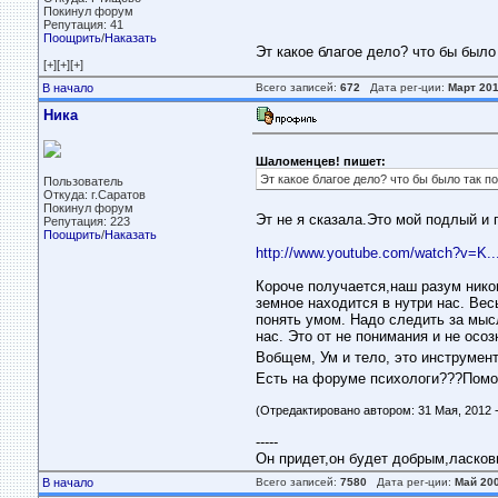
Покинул форум
Репутация: 41
Поощрить
/
Наказать
Эт какое благое дело? что бы было
[+][+][+]
В начало
Всего записей:
672
Дата рег-ции:
Март 20
Ника
Шаломенцев! пишет:
Эт какое благое дело? что бы было так п
Пользователь
Откуда: г.Саратов
Покинул форум
Эт не я сказала.Это мой подлый и
Репутация: 223
Поощрить
/
Наказать
http://www.youtube.com/watch?v=K...
Короче получается,наш разум никог
земное находится в нутри нас. Вес
понять умом. Надо следить за мысл
нас. Это от не понимания и не осоз
Вобщем, Ум и тело, это инструмент
Есть на форуме психологи???Помо
(Отредактировано автором: 31 Мая, 2012 -
-----
Он придет,он будет добрым,ласковым
В начало
Всего записей:
7580
Дата рег-ции:
Май 20