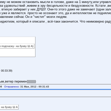
ему не можем остановить мысли в голове, даже на 1 минуту,или управл
ва удовольствий ,живем в эру бесцельности и бездуховности. Кстати ,в
 втихую забирает у них ДУШУ. Они-то этого даже не замечают (одни за
уже и являются. просто не осознают это, да и интеллектом не поднялис
влении сейчас Он и "чистит" мозги людям.
 идиотизм, который я описали , всё-таки закончится. Что неимоверно р
ю подсказку- на букву Ш А)
 00:33:39)
,ветер перемен)))))))))
08
Отправлено:
31 Мая, 2012 - 00:31:43
- на букву Ш А