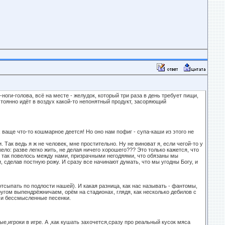
и-ноги-голова, всё на месте - желудок, который три раза в день требует пищи,
стоянно идёт в воздух какой-то непонятный продукт, засоряющий
х ваще что-то кошмарное деется! Но оно нам пофиг - супа-каши из этого не
Так ведь я ж не человек, мне простительно. Ну не виноват я, если чегой-то у
жело: разве легко жить, не делая ничего хорошего??? Это только кажется, что
дь так повелось между нами, призрачными негодяями, что обязаны мы
, сделав постную рожу. И сразу все начинают думать, что мы угодны Богу, и
отсыпать по подлости нашей). И какая разница, как нас называть - фантомы,
ругом выпендрёжничаем, орём на стадионах, глядя, как несколько дебилов с
ми бессмысленные песенки.
е,игроки в игре. А ,как кушать захочется,сразу про реальный кусок мяса