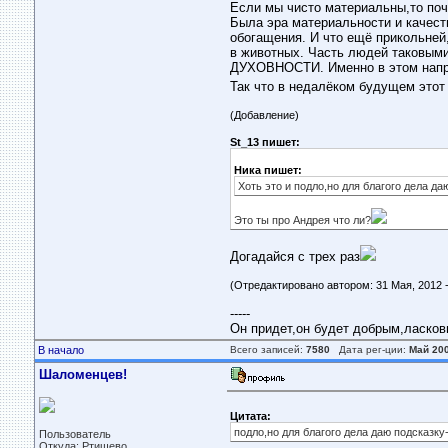
Если мы чисто материальны,то поч
Была эра материальности и качест
обогащения. И что ещё прикольней,
в животных. Часть людей таковыми 
ДУХОВНОСТИ. Именно в этом напра
Так что в недалёком будущем этот
(Добавление)
St_13 пишет:
Ника пишет:
Хоть это и подло,но для благого дела да
Это ты про Андрея что ли?
Догадайся с трех раз
(Отредактировано автором: 31 Мая, 2012 -
-----
Он придет,он будет добрым,ласковым
В начало
Всего записей:
7580
Дата рег-ции:
Май 20
Шаломенцев!
Цитата:
подло,но для благого дела даю подсказку
Пользователь
Откуда: Ртищево