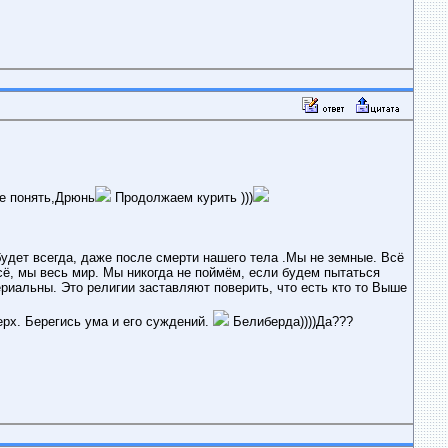
е понять,Дрюнь
Продолжаем курить )))
будет всегда, даже после смерти нашего тела .Мы не земные. Всё
всё, мы весь мир. Мы никогда не поймём, если будем пытаться
риальны. Это религии заставляют поверить, что есть кто то Выше
ерх. Берегись ума и его суждений.
Белиберда))))Да???