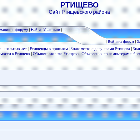
РТИЩЕВО
Сайт Ртищевского района
мация по форуму
|
Найти
|
Участники
|
|
Войти на форум
|
З
о школьных лет
|
Ртищевцы в прошлом
|
Знакомства с девушками Ртищева
|
Зна
мости в Ртищево
|
Объявления авто Ртищево
|
Объявления по компьтерам и бы