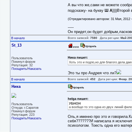
А вы что же,сами не можете сообр
подсказку- на букву
Ш А
))))Второй
(Отредактировано автором: 31 Мая, 2012 -
-----
Он придет,он будет добрым,ласковым
В начало
Всего записей:
7580
Дата рег-ции:
Май 20
St_13
Ника пишет:
Пользователь
Покинул форум
Хоть это и подло,но для благого дела даю
Репутация: 32
Поощрить
/
Наказать
Это ты про Андрея что ли?
В начало
Всего записей:
452
Дата рег-ции:
Февр. 20
Ника
helga пишет:
УБНОН
Пользователь
а вообще-то это одна из двух линий фило
Откуда: г.Саратов
Покинул форум
Репутация: 223
Оль,я именно про это и говорила.
Поощрить
/
Наказать
себя???????И написала я исключит
психологом. Тоесть одна его мате