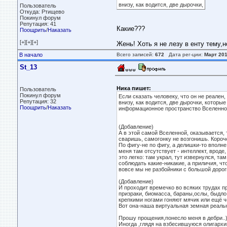
внизу, как водится, две дырочки,
Пользователь
Откуда: Ртищево
Покинул форум
Репутация: 41
Какие???
Поощрить
/
Наказать
[+][+][+]
Жень! Хоть я не лезу в енту тему,
В начало
Всего записей:
672
Дата рег-ции:
Март 20
St_13
Ника пишет:
Пользователь
Покинул форум
Если сказать человеку, что он не реален,
Репутация: 32
внизу, как водится, две дырочки, которы
Поощрить
/
Наказать
информационное пространство Вселенной..
(Добавление)
А в этой самой Вселенной, оказывается, 
сваришь, самогонку не возгонишь. Короче 
По фигу-не по фигу, а делишки-то вполне
меня там отсутствует - интеллект, вроде,
это легко: там украл, тут извернулся, 
соблюдать какие-никакие, а приличия, чт
вовсе мы не разбойники с большой дорог
(Добавление)
И проходит времечко во всяких трудах пр
призраки, биомасса, бараны,ослы, быдло,
крепкими ногами гоняют мячик или ещё 
Вот она-наша виртуальная земная реаль
Прошу прощения,понесло меня в дебри..)
Иногда ,глядя на взбесившуюся олигархию