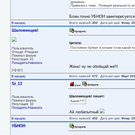
думаешь
Привязка к теме : Полиция-реальность и
Блин,точно УБНОН заинтересуется
В начало
Всего записей:
452
Дата рег-ции:
Февр. 20
Шаломенцев!
Цитата:
Постоянно бубнит в кочане этом какой-то 
Пользователь
Откуда: Ртищево
Покинул форум
Репутация: 41
Поощрить
/
Наказать
Жень! ну не обобщай же!!!
[+][+][+]
В начало
Всего записей:
672
Дата рег-ции:
Март 20
St_13
Шаломенцев! пишет:
Пользователь
Покинул форум
Какие???
Репутация: 32
Поощрить
/
Наказать
Ай любапытный
В начало
Всего записей:
452
Дата рег-ции:
Февр. 20
УБНОН