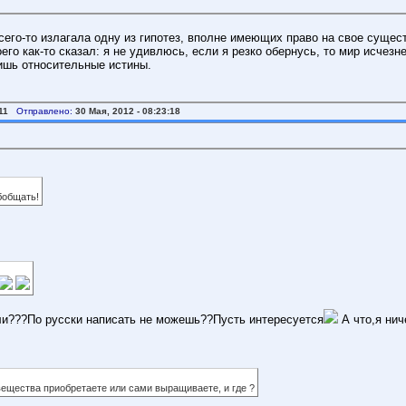
сего-то излагала одну из гипотез, вполне имеющих право на свое сущес
го как-то сказал: я не удивлюсь, если я резко обернусь, то мир исчезне
ишь относительные истины.
11
Отправлено:
30 Мая, 2012 - 08:23:18
обобщать!
ли???По русски написать не можешь??Пусть интересуется
А что,я нич
ещества приобретаете или сами выращиваете, и где ?