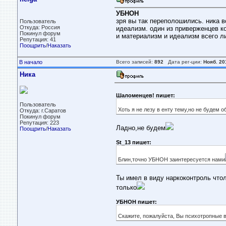
УБНОН
зря вы так переполошились. ника в
Пользователь
Откуда: Россия
идеализм. один из приверженцев кое
Покинул форум
и материализм и идеализм всего л
Репутация: 41
Поощрить
/
Наказать
В начало
Всего записей:
892
Дата рег-ции:
Нояб. 20
Ника
Шаломенцев! пишет:
Пользователь
Хоть я не лезу в енту тему,но не будем 
Откуда: г.Саратов
Покинул форум
Репутация: 223
Ладно,не будем
Поощрить
/
Наказать
St_13 пишет:
Блин,точно УБНОН заинтересуется нами
Ты имел в виду наркоконтроль что
только
УБНОН пишет:
Скажите, пожалуйста, Вы психотропные в