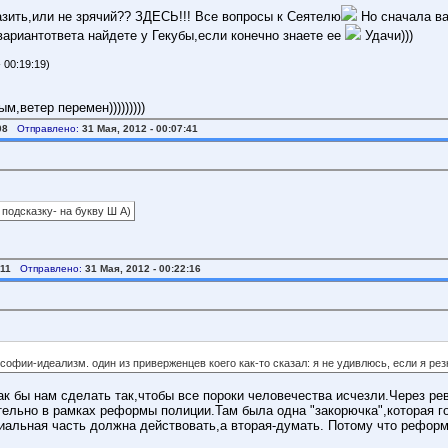
азить,или не зрячий?? ЗДЕСЬ!!! Все вопросы к Сеятелю
Но сначала ва
 вариантответа найдете у Гекубы,если конечно знаете ее
Удачи)))
 00:19:19)
,ветер перемен)))))))))
08
Отправлено:
31 Мая, 2012 - 00:07:41
 подсказку- на букву Ш А)
11
Отправлено:
31 Мая, 2012 - 00:22:16
софии-идеализм. один из приверженцев коего как-то сказал: я не удивлюсь, если я рез
Как бы нам сделать так,чтобы все пороки человечества исчезли.Через р
ельно в рамках реформы полиции.Там была одна "закорючка",которая г
риальная часть должна действовать,а вторая-думать. Потому что рефор