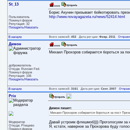
St_13
Борис Акунин призывает бойкотировать през
http://www.novayagazeta.ru/news/52414.html
Пользователь
Покинул форум
Репутация: 32
Поощрить
/
Наказать
В начало
Всего записей:
452
Дата рег-ции:
Февр. 2011
Отправл
Димон
Михаил Прохоров собирается бороться за по
доброжелатель
Откуда: Russian Fed.
Покинул форум
Репутация: 106
Поощрить
/
Наказать
В начало
Всего записей:
3161
Дата рег-ции:
Сент. 2007
Отправ
Prix
Димон пишет:
Михаил Прохоров собирается бороться за пост През
Давай устроим флешмоб)))) Проголосуем за н
Модератор
Откуда: Ртищево
Я, кстати, наверное за Прохорова буду голос
Покинул форум