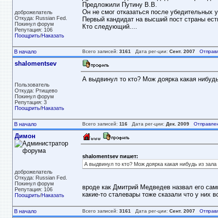
Предложили Путину В.В.
Он не смог отказаться после убедительных у
доброжелатель
Откуда: Russian Fed.
Первый кандидат на высший пост страны ест
Покинул форум
Кто следующий....
Репутация: 106
Поощрить
/
Наказать
В начало
Всего записей:
3161
Дата рег-ции:
Сент. 2007
Отправ
shalomentsev
А выдвинул то кто? Мож доярка какая нибудь
Пользователь
Откуда: Ртищево
Покинул форум
Репутация: 3
Поощрить
/
Наказать
В начало
Всего записей:
116
Дата рег-ции:
Дек. 2009
Отправле
Димон
shalomentsev пишет:
А выдвинул то кто? Мож доярка какая нибудь из зала
доброжелатель
Откуда: Russian Fed.
Покинул форум
вроде как Дмитрий Медведев назвал его сам
Репутация: 106
какие-то сталевары тоже сказали что у них 
Поощрить
/
Наказать
В начало
Всего записей:
3161
Дата рег-ции:
Сент. 2007
Отправ