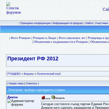
Сай
|
Принципы конференции
|
Информация по форуму
|
Найти
|
Участники
|
Фото Ртищево
|
Ртищево в Лицах
|
Фото школьных лет
|
Ртищевцы в п
|
Объявления о недвижимости в Ртищево
|
Объявления а
Президент РФ 2012
РТИЩЕВО
»
Форумы
»
Политический клуб
|
Новая тема
|
Ответить
|
Описание: выборы президента страны
Димон
Сегодня состоялся съезд партии Единая Рос
Думали кого сделать кандидатом в Президен