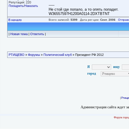
Репутация: 220
-----
Поощрить
/
Наказать
Не стой где попало, а то опять попадет.
W36557597H1200A0114-2DXTBTNT
В начало
Всего записей:
5399
Дата рег-ции:
Сент. 2006
Отправ
|
Новая тема
|
Ответить
|
РТИЩЕВО
»
Форумы
»
Политический клуб
» Президент РФ 2012
Я
ищу
город
|
Ртище
Администрация сайта ждет за
Форум город