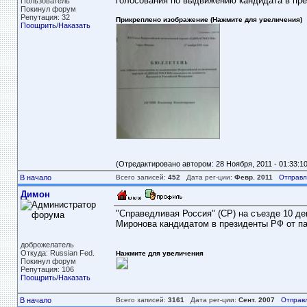
голосования по выдвижению кандидата в пре
Пользователь
Покинул форум
Репутация: 32
Прикреплено изображение (Нажмите для увеличения)
Поощрить
/
Наказать
(Отредактировано автором: 28 Ноября, 2011 - 01:33:10
В начало
Всего записей:
452
Дата рег-ции:
Февр. 2011
Отправл
Димон
"Справедливая Россия" (СР) на съезде 10 де
Миронова кандидатом в президенты РФ от па
доброжелатель
Откуда: Russian Fed.
Нажмите для увеличения
Покинул форум
Репутация: 106
Поощрить
/
Наказать
В начало
Всего записей:
3161
Дата рег-ции:
Сент. 2007
Отправ