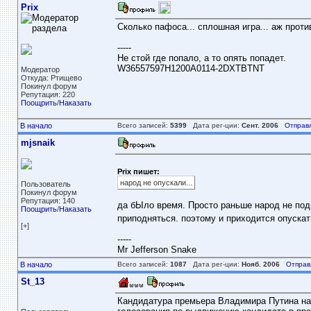
Prix
Сколько пафоса... сплошная игра... аж против
-----
Не стой где попало, а то опять попадет.
W36557597H1200A0114-2DXTBTNT
Модератор
Откуда: Ртищево
Покинул форум
Репутация: 220
Поощрить
/
Наказать
В начало
Всего записей:
5399
Дата рег-ции:
Сент. 2006
Отправ
mjsnaik
Prix пишет:
народ не опускали...
Пользователь
Покинул форум
Репутация: 140
да бЫло время. Просто раньше народ не под
Поощрить
/
Наказать
приподняться. поэтому и приходится опускать
[+]
-----
Mr Jefferson Snake
В начало
Всего записей:
1087
Дата рег-ции:
Нояб. 2006
Отправ
St_13
Кандидатура премьера Владимира Путина на