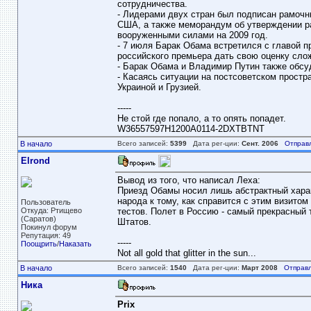
сотрудничества.
- Лидерами двух стран был подписан рамоч
США, а также меморандум об утверждении р
вооруженными силами на 2009 год.
- 7 июля Барак Обама встретился с главой 
российского премьера дать свою оценку сло
- Барак Обама и Владимир Путин также обсу
- Касаясь ситуации на постсоветском прост
Украиной и Грузией.
-----
Не стой где попало, а то опять попадет.
W36557597H1200A0114-2DXTBTNT
В начало
Всего записей:
5399
Дата рег-ции:
Сент. 2006
Отправ
Elrond
Вывод из того, что написал Леха:
Приезд Обамы носил лишь абстрактный харак
народа к тому, как справится с этим визито
Пользователь
Откуда: Ртищево
тестов. Полет в Россию - самый прекрасный 
(Саратов)
Штатов.
Покинул форум
Репутация: 49
-----
Поощрить
/
Наказать
Not all gold that glitter in the sun...
В начало
Всего записей:
1540
Дата рег-ции:
Март 2008
Отправл
Ника
Prix