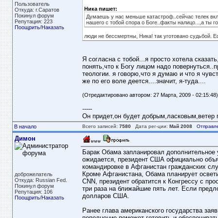
Пользователь
Ника пишет:
Откуда: г.Саратов
Покинул форум
Думаешь у нас меньше катастроф..сейчас телек вклю
Репутация: 223
нашего с тобой спора о Боге..факты налицо...,а ты го
Поощрить
/
Наказать
люди не бессмертны, Ника! так уготовано судьбой. Есл
Я согласна с тобой...я просто хотела сказать
понять,что к Богу лицом надо повернуться..
теологии. я говорю,что я думаю и что я чувст
же по его воле деется....значит, я-туда....
(Отредактировано автором: 27 Марта, 2009 - 02:15:48)
-----
Он придет,он будет добрым,ласковым,ветер пе
В начало
Всего записей:
7580
Дата рег-ции:
Май 2008
Отправл
Димон
Барак Обама запланировал дополнительное 
ожидается, президент США официально объяв
командировке в Афганистан гражданских слу
Кроме Афганистана, Обама планирует освети
доброжелатель
Откуда: Russian Fed.
CNN, президент обратится к Конгрессу с пр
Покинул форум
три раза на ближайшие пять лет. Если пред
Репутация: 106
долларов США.
Поощрить
/
Наказать
Ранее глава американского государства заяв
пополнение поможет готовить и обеспечивать