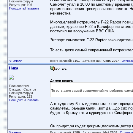
Покинул форум
Самолет упал в 10:00 по местному времени (
Репутация: 106
Поощрить
/
Наказать
время выполнения тренировочного полета. На
неизвестна.
Многоцелевой истребитель F-22 Raptor пози
данным, крушение F-22 в Калифорнии стало п
поступил на вооружение ВВС США.
Экспорт самолетов F-22 Raptor законодатель
То есть даже самый современный истребите
В начало
Всего записей:
3161
Дата рег-ции:
Сент. 2007
Отправ
Ника
Димон пишет:
Пользователь
Откуда: г.Саратов
То есть даже самый современный истребитель сам
Покинул форум
Репутация: 223
Поощрить
/
Наказать
А откуда ему быть идеальным...янки горазды
самолеты...раньше были...вот да....до сих п
будет..в Крыму так и курсируют от Симфероп
-----
Он придет,он будет добрым,ласковым,ветер пе
В начало
Всего записей:
7580
Дата рег-ции:
Май 2008
Отправл