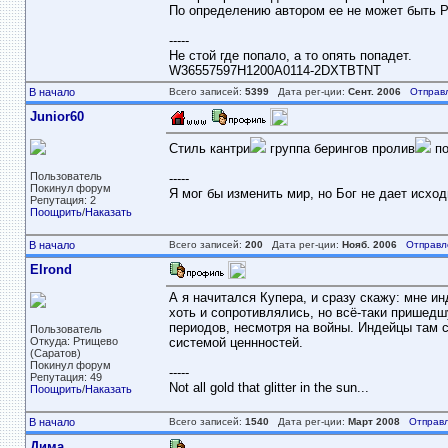
По определению автором ее не может быть Рос
-----
Не стой где попало, а то опять попадет.
W36557597H1200A0114-2DXTBTNT
В начало
Всего записей:
5399
Дата рег-ции:
Сент. 2006
Отправ
Junior60
Стиль кантри
группа берингов пролив
по
Пользователь
-----
Покинул форум
Я мог бы изменить мир, но Бог не дает исход
Репутация: 2
Поощрить
/
Наказать
В начало
Всего записей:
200
Дата рег-ции:
Нояб. 2006
Отправл
Elrond
А я начитался Купера, и сразу скажу: мне 
хоть и сопротивлялись, но всё-таки пришед
периодов, несмотря на войны. Индейцы там с
Пользователь
Откуда: Ртищево
системой ценнностей.
(Саратов)
Покинул форум
-----
Репутация: 49
Not all gold that glitter in the sun...
Поощрить
/
Наказать
В начало
Всего записей:
1540
Дата рег-ции:
Март 2008
Отправл
Дима