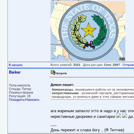
В начало
Всего записей:
3161
Дата рег-ции:
Сент. 2007
Отправ
Baiker
Димон пишет:
Пользователь
Откуда: Питер
Американцы
, лишившиеся работы из-за экономичес
Покинул форум
непрестижными
- розничной торговле, ресторанном
Репутация: 18
предыдущих, устроиться даже в этих сферах весьма
Поощрить
/
Наказать
ага жареным запахло этто ж надо а у нас эти
неристижные дворники и санитарки
да.
-----
День пережит и слава богу....(Ф.Тютчев)