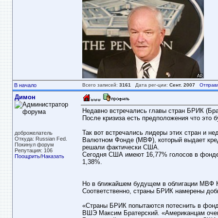
В начало
Всего записей:
3161
Дата рег-ции:
Сент. 2007
Отправ
Димон
Недавно встречались главы стран БРИК (Бра
После кризиза есть предположения что это 
Так вот встречались лидеры этих стран и 
доброжелатель
Откуда: Russian Fed.
Валютном Фонде (МВФ), который выдает кред
Покинул форум
решали фактически США.
Репутация: 106
Сегодня США имеют 16,77% голосов в фонде
Поощрить
/
Наказать
1,38%.
Но в ближайшем будущем в облигации МВФ К
Соответственно, страны БРИК намерены доб
«Страны БРИК попытаются потеснить в фонд
ВШЭ Максим Братерский. «Американцам очень