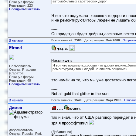
автомобильных саратовских дорог.
Покинул форум
Репутация: 223
Поощрить
/
Наказать
Я вот что подумала..хорошо что дороги плох
и не ремонтируют,чтобы людей не лишать о
-----
Он придет,он будет добрым,ласковым,ветер пе
В начало
Всего записей:
7580
Дата рег-ции:
Май 2008
Отправл
Elrond
Ника пишет:
Я вот что подумала..хорошо что дороги плохие..были
Пользователь
ремонтируют,чтобы людей не лишать общения?
Откуда: Ртищево
(Саратов)
Покинул форум
это намёк на то, что мы уже достаточно пог
Репутация: 49
Поощрить
/
Наказать
-----
Not all gold that glitter in the sun...
В начало
Всего записей:
1540
Дата рег-ции:
Март 2008
Отправл
Димон
так и знал, что от США разговор перейдет 
зря я прооффтопил
доброжелатель
(Добавление)
Откуда: Russian Fed.
В южной части Калифорнии потерпел крушени