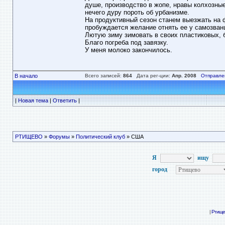
душе, производство в жопе, нравы колхозные
нечего дуру пороть об урбанизме.
На продуктивный сезон станем выезжать на ф
пробуждается желание отнять ее у самозван
Лютую зиму зимовать в своих пластиковых, 
Благо погреба под завязку.
У меня молоко закончилось.
В начало
Всего записей:
864
Дата рег-ции:
Апр. 2008
Отправле
|
Новая тема
|
Ответить
|
РТИЩЕВО
»
Форумы
»
Политический клуб
» США
Я
ищу
город
|
Ртище