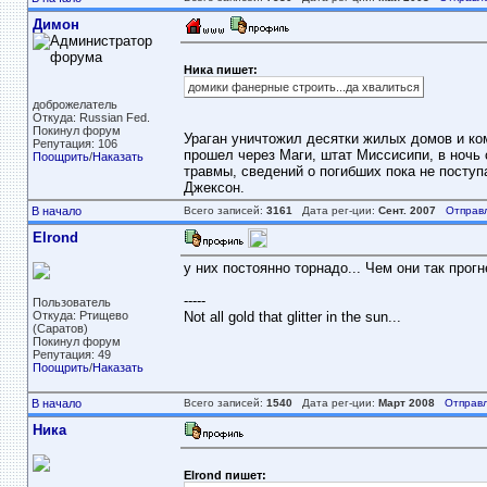
Димон
Ника пишет:
домики фанерные строить...да хвалиться
доброжелатель
Откуда: Russian Fed.
Покинул форум
Ураган уничтожил десятки жилых домов и ко
Репутация: 106
прошел через Маги, штат Миссисипи, в ночь 
Поощрить
/
Наказать
травмы, сведений о погибших пока не поступ
Джексон.
В начало
Всего записей:
3161
Дата рег-ции:
Сент. 2007
Отправ
Elrond
у них постоянно торнадо... Чем они так прог
-----
Пользователь
Откуда: Ртищево
Not all gold that glitter in the sun...
(Саратов)
Покинул форум
Репутация: 49
Поощрить
/
Наказать
В начало
Всего записей:
1540
Дата рег-ции:
Март 2008
Отправл
Ника
Elrond пишет: