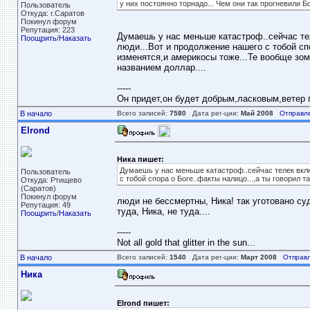
у них постоянно торнадо... Чем они так прогневили Б
Пользователь
Откуда: г.Саратов
Покинул форум
Репутация: 223
Думаешь у нас меньше катастроф..сейчас тел
Поощрить
/
Наказать
люди...Вот и продолжение нашего с тобой спо
изменятся,и америкосы тоже...Те вообще зо
названием доллар....
-----
Он придет,он будет добрым,ласковым,ветер пе
В начало
Всего записей:
7580
Дата рег-ции:
Май 2008
Отправл
Elrond
Ника пишет:
Думаешь у нас меньше катастроф..сейчас телек вклю
Пользователь
с тобой спора о Боге..факты налицо...,а ты говорил та
Откуда: Ртищево
(Саратов)
Покинул форум
люди не бессмертны, Ника! так уготовано суд
Репутация: 49
туда, Ника, не туда....
Поощрить
/
Наказать
-----
Not all gold that glitter in the sun...
В начало
Всего записей:
1540
Дата рег-ции:
Март 2008
Отправл
Ника
Elrond пишет: