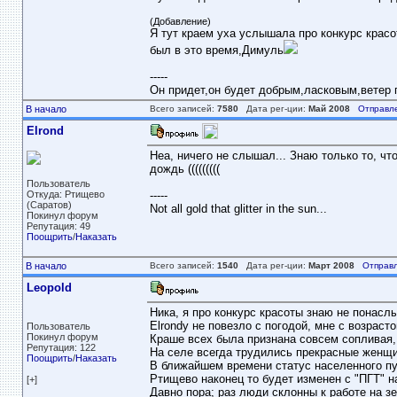
(Добавление)
Я тут краем уха услышала про конкурс красо
был в это время,Димуль
-----
Он придет,он будет добрым,ласковым,ветер пе
В начало
Всего записей:
7580
Дата рег-ции:
Май 2008
Отправл
Elrond
Неа, ничего не слышал... Знаю только то, чт
дождь (((((((((
Пользователь
Откуда: Ртищево
-----
(Саратов)
Not all gold that glitter in the sun...
Покинул форум
Репутация: 49
Поощрить
/
Наказать
В начало
Всего записей:
1540
Дата рег-ции:
Март 2008
Отправл
Leopold
Ника, я про конкурс красоты знаю не понасл
Elrondу не повезло с погодой, мне с возрасто
Пользователь
Покинул форум
Краше всех была признана совсем сопливая,
Репутация: 122
На селе всегда трудились прекрасные женщин
Поощрить
/
Наказать
В ближайшем времени статус населенного пу
Ртищево наконец то будет изменен с "ПГТ" на
[+]
Давно пора; раз люди склонны к работе на з