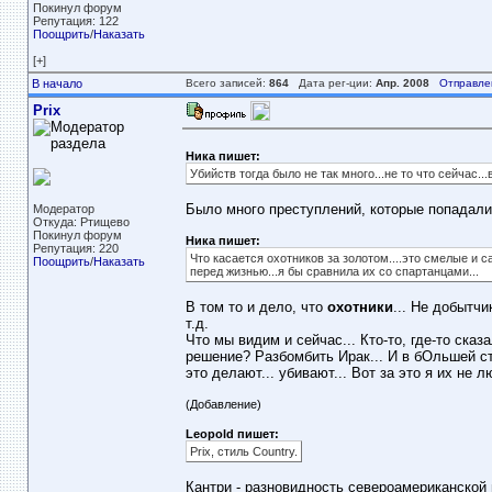
Покинул форум
Репутация: 122
Поощрить
/
Наказать
[+]
В начало
Всего записей:
864
Дата рег-ции:
Апр. 2008
Отправле
Prix
Ника пишет:
Убийств тогда было не так много...не то что сейчас.
Было много преступлений, которые попадали 
Модератор
Откуда: Ртищево
Покинул форум
Ника пишет:
Репутация: 220
Что касается охотников за золотом....это смелые 
Поощрить
/
Наказать
перед жизнью...я бы сравнила их со спартанцами...
В том то и дело, что
охотники
... Не добытчи
т.д.
Что мы видим и сейчас... Кто-то, где-то сказ
решение? Разбомбить Ирак... И в бОльшей ст
это делают... убивают... Вот за это я их не 
(Добавление)
Leopold пишет:
Prix, стиль Country.
Кантри - разновидность североамериканской