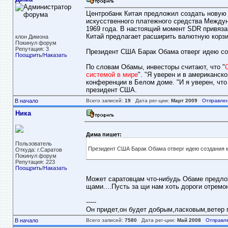
Центробанк Китая предложил создать новую 
искусственного платежного средства Междун
1969 года. В настоящий момент SDR привяза
Китай предлагает расширить валютную корзи
клон Димона
Покинул форум
Репутация: 3
Президент США Барак Обама отверг идею со
Поощрить
/
Наказать
По словам Обамы, инвесторы считают, что "
системой в мире
". "Я уверен и в американско
конференции в Белом доме. "И я уверен, что
президент США.
В начало
Всего записей:
19
Дата рег-ции:
Март 2009
Отправлен
Ника
Дима пишет:
Пользователь
Президент США Барак Обама отверг идею создания 
Откуда: г.Саратов
Покинул форум
Репутация: 223
Поощрить
/
Наказать
Может саратовцам что-нибудь Обаме предложи
щами....Пусть за щи нам хоть дороги отремон
-----
Он придет,он будет добрым,ласковым,ветер пе
В начало
Всего записей:
7580
Дата рег-ции:
Май 2008
Отправл