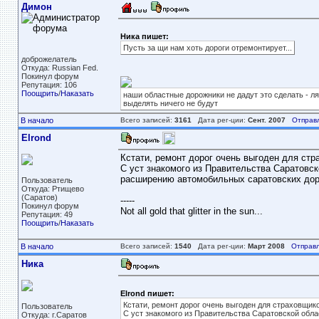
Димон
Ника пишет:
Пусть за щи нам хоть дороги отремонтирует...
доброжелатель
Откуда: Russian Fed.
Покинул форум
Репутация: 106
Поощрить
/
Наказать
наши областные дорожники не дадут это сделать - ля
выделять ничего не будут
В начало
Всего записей:
3161
Дата рег-ции:
Сент. 2007
Отправ
Elrond
Кстати, ремонт дорог очень выгоден для стра
С уст знакомого из Правительства Саратовск
расширению автомобильных саратовских дор
Пользователь
Откуда: Ртищево
(Саратов)
-----
Покинул форум
Not all gold that glitter in the sun...
Репутация: 49
Поощрить
/
Наказать
В начало
Всего записей:
1540
Дата рег-ции:
Март 2008
Отправл
Ника
Elrond пишет:
Кстати, ремонт дорог очень выгоден для страховщико
Пользователь
С уст знакомого из Правительства Саратовской обла
Откуда: г.Саратов