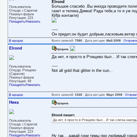
Elrond
Большое спасибо .Вы иногда проводите полит
Пользователь
Откуда: г.Саратов
газет и телека.Димка! Рада тебе,а то я уж п
Покинул форум
КИ(в контакте)
Репутация: 223
Поощрить
/
Наказать
-----
Он придет,он будет добрым,ласковым,ветер пе
В начало
Всего записей:
7580
Дата рег-ции:
Май 2008
Отправл
Elrond
Да нет, я просто в Ртищево был... И так слег
-----
Пользователь
Откуда: Ртищево
Not all gold that glitter in the sun...
(Саратов)
Покинул форум
Репутация: 49
Поощрить
/
Наказать
В начало
Всего записей:
1540
Дата рег-ции:
Март 2008
Отправл
Ника
Elrond пишет:
Да нет, я просто в Ртищево был... И так слегка наотды
Пользователь
Откуда: г.Саратов
Покинул форум
Репутация: 223
Поощрить
/
Наказать
Ну так... давай гони темы про любимый горо