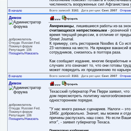
численность вооруженных сил Афганистана ув
В начало
Всего записей:
3161
Дата рег-ции:
Сент. 2007
Отправ
Димон
Американцы
, лишившиеся работы из-за эко
считающихся непрестижными
- розничной
время текущей рецессии, в отличие от преды
Street Journal.
доброжелатель
Откуда: Russian Fed.
К примеру, сеть ресторанов Noodles & Co ис
Покинул форум
23 человека на место. На ярмарке вакансий
Репутация: 106
сотрудников, снизилось в полтора раза.
Поощрить
/
Наказать
Как сообщает издание, многие безработные н
случаях это означает то, что они готовы тру
может повредить их продвижению по карьерн
В начало
Всего записей:
3161
Дата рег-ции:
Сент. 2007
Отправ
Димон
Техасский губернатор Рик Перри заявил, что
дом пересмотреть политику налогообложения 
одностороннем порядке.
доброжелатель
Откуда: Russian Fed.
"У нас много разных сценариев. Налоги – эт
Покинул форум
1845г. добровольно. Значит, мы можем и отде
Репутация: 106
причины распускать наш союз. Но если Ваши
Поощрить
/
Наказать
итог", - заявил губернатор Техаса.
Прикреплено изображение