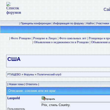
Сай
|
Принципы конференции
|
Информация по форуму
|
Найти
|
Участники
|
Фото Ртищево
|
Ртищево в Лицах
|
Фото школьных лет
|
Ртищевцы в п
|
Объявления о недвижимости в Ртищево
|
Объявления а
США
РТИЩЕВО
»
Форумы
»
Политический клуб
|
Новая тема
|
Ответить
|
Описание: союзник или же враг
Leopold
Prix, стиль Country.
Пользователь