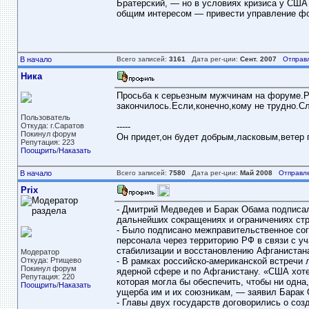
Братерский, — но в условиях кризиса у США
общим интересом — привести управление фон
В начало
Всего записей:
3161
Дата рег-ции:
Сент. 2007
Отправ
Ника
Просьба к серьезным мужчинам на форуме.Р
закончилось.Если,конечно,кому не трудно.Сл
Пользователь
Откуда: г.Саратов
-----
Покинул форум
Он придет,он будет добрым,ласковым,ветер пе
Репутация: 223
Поощрить
/
Наказать
В начало
Всего записей:
7580
Дата рег-ции:
Май 2008
Отправл
Prix
- Дмитрий Медведев и Барак Обама подписал
дальнейших сокращениях и ограничениях ст
- Было подписано межправительственное сог
персонала через территорию РФ в связи с у
стабилизации и восстановлению Афганистан
Модератор
Откуда: Ртищево
- В рамках российско-американской встречи
Покинул форум
ядерной сфере и по Афганистану. «США хоте
Репутация: 220
которая могла бы обеспечить, чтобы ни одна
Поощрить
/
Наказать
ущерба им и их союзникам, — заявил Барак 
- Главы двух государств договорились о соз