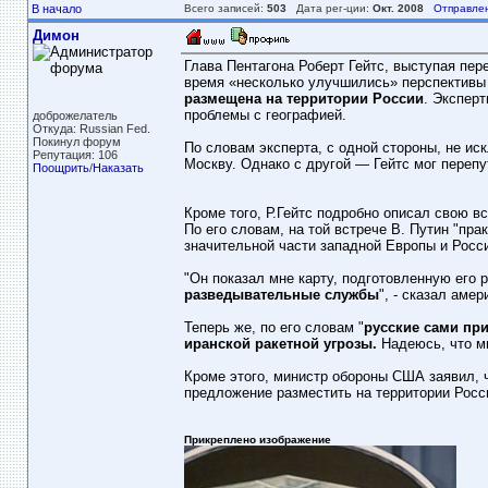
В начало
Всего записей:
503
Дата рег-ции:
Окт. 2008
Отправле
Димон
Глава Пентагона Роберт Гейтс, выступая пе
время «несколько улучшились» перспективы
размещена на территории России
. Эксперт
проблемы с географией.
доброжелатель
Откуда: Russian Fed.
Покинул форум
По словам эксперта, с одной стороны, не ис
Репутация: 106
Москву. Однако с другой — Гейтс мог переп
Поощрить
/
Наказать
Кроме того, Р.Гейтс подробно описал свою в
По его словам, на той встрече В. Путин "пр
значительной части западной Европы и Росси
"Он показал мне карту, подготовленную его
разведывательные службы
", - сказал аме
Теперь же, по его словам "
русские сами пр
иранской ракетной угрозы.
Надеюсь, что мы
Кроме этого, министр обороны США заявил, ч
предложение разместить на территории Росс
Прикреплено изображение