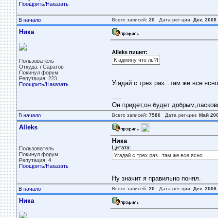
Поощрить
/
Наказать
В начало
Всего записей:
20
Дата рег-ции:
Дек. 2008
Ника
Alleks пишет:
К админу что ль?!
Пользователь
Откуда: г.Саратов
Покинул форум
Репутация: 223
Угадай с трех раз...там же все ясно.
Поощрить
/
Наказать
-----
Он придет,он будет добрым,ласковым
В начало
Всего записей:
7580
Дата рег-ции:
Май 20
Alleks
Ника
Цитата:
Пользователь
Покинул форум
Угадай с трех раз...там же все ясно....
Репутация: 4
Поощрить
/
Наказать
Ну значит я правильно понял.
В начало
Всего записей:
20
Дата рег-ции:
Дек. 2008
Ника