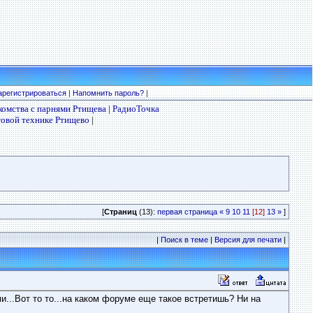
арегистрироваться
|
Напомнить пароль?
|
комства с парнями Ртищева
|
РадиоТочка
товой технике Ртищево
|
[
Страниц
(13):
первая страница
«
9
10
11
[12]
13
»
]
|
Поиск в теме
|
Версия для печати
|
и...Вот то то...на каком форуме еще такое встретишь? Ни на