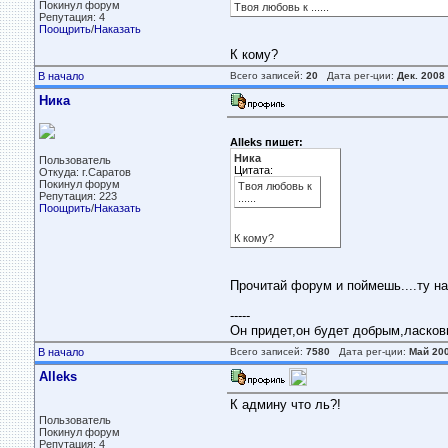
Покинул форум
Твоя любовь к ......
Репутация: 4
Поощрить
/
Наказать
К кому?
В начало
Всего записей:
20
Дата рег-ции:
Дек. 2008
Ника
Alleks пишет:
Ника
Пользователь
Цитата:
Откуда: г.Саратов
Покинул форум
Твоя любовь к
Репутация: 223
......
Поощрить
/
Наказать
К кому?
Прочитай форум и поймешь....ту нас
-----
Он придет,он будет добрым,ласковым
В начало
Всего записей:
7580
Дата рег-ции:
Май 20
Alleks
К админу что ль?!
Пользователь
Покинул форум
Репутация: 4