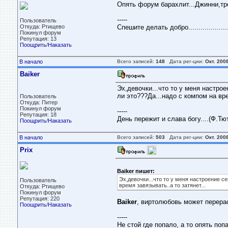
Опять форум барахлит...Джинни,трет
-----
Пользователь
Откуда: Ртищево
Спешите делать добро....................
Покинул форум
Репутация: 13
Поощрить
/
Наказать
В начало
Всего записей:
148
Дата рег-ции:
Окт. 200
Baiker
Эх,девочки...что то у меня настро
ли это???Да...надо с компом на вре
Пользователь
Откуда: Питер
Покинул форум
-----
Репутация: 18
День пережит и слава богу....(Ф.Тю
Поощрить
/
Наказать
В начало
Всего записей:
503
Дата рег-ции:
Окт. 200
Prix
Baiker пишет:
Эх,девочки...что то у меня настроение с
Пользователь
время завязывать..а то затянет...
Откуда: Ртищево
Покинул форум
Репутация: 220
Baiker
, виртолюбовь может перерас
Поощрить
/
Наказать
-----
Не стой где попало, а то опять поп