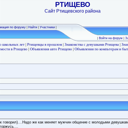
РТИЩЕВО
Сайт Ртищевского района
мация по форуму
|
Найти
|
Участники
|
|
Войти на форум
|
З
о школьных лет
|
Ртищевцы в прошлом
|
Знакомства с девушками Ртищева
|
Зна
мости в Ртищево
|
Объявления авто Ртищево
|
Объявления по компьтерам и бы
 так говорил)....Надо же как меняет мужчин общение с молодыми девушкам
горжусь....