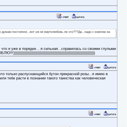
о думаю постоянно...вот уж не виртолюбовь ли это???Да...надо с компом на
что я уже в порядке....я сильная...справилась со своими глупыми
)))))))))))))))))))))))))))))))))))))))))))))))))))))))))))))
. -это только распускающийся бутон прекрасной розы...я имею в
ли тебе расти в познании такого таинства как человеческая