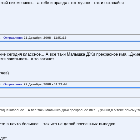
ий ник меняешь...а тебе и правда этот лучше...так и оставайся....
..
8
Отправлено:
21 Декабря, 2008 - 11:51:15
ение сегодня классное....А все таки Малышка ДЖи прекрасное имя...Джин
мя завязывать..а то затянет...
тчев)
8
Отправлено:
22 Декабря, 2008 - 01:33:44
егодня классное....А все таки Малышка ДЖи прекрасное имя...Джинни,я о тебе почему т
ти в нечто большее... так что не делай поспешных выводов...
адет.