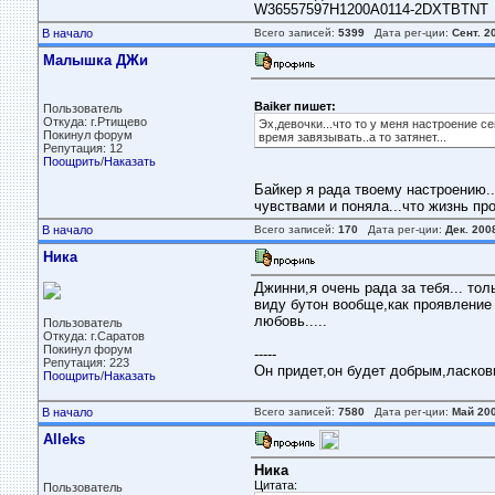
W36557597H1200A0114-2DXTBTNT
В начало
Всего записей:
5399
Дата рег-ции:
Сент. 2
Малышка ДЖи
Baiker пишет:
Пользователь
Откуда: г.Ртищево
Эх,девочки...что то у меня настроение с
Покинул форум
время завязывать..а то затянет...
Репутация: 12
Поощрить
/
Наказать
Байкер я рада твоему настроению..
чувствами и поняла...что жизнь продолжа
В начало
Всего записей:
170
Дата рег-ции:
Дек. 200
Ника
Джинни,я очень рада за тебя... толь
виду бутон вообще,как проявление 
любовь.....
Пользователь
Откуда: г.Саратов
Покинул форум
-----
Репутация: 223
Он придет,он будет добрым,ласковым
Поощрить
/
Наказать
В начало
Всего записей:
7580
Дата рег-ции:
Май 20
Alleks
Ника
Цитата:
Пользователь