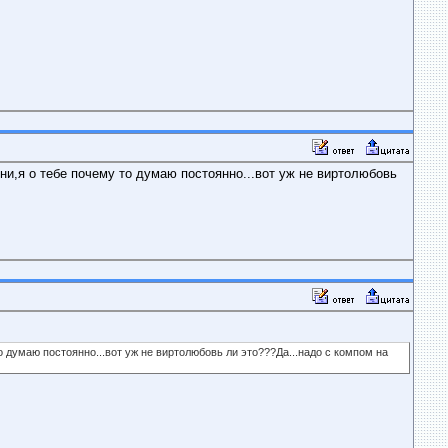
ни,я о тебе почему то думаю постоянно...вот уж не виртолюбовь
о думаю постоянно...вот уж не виртолюбовь ли это???Да...надо с компом на