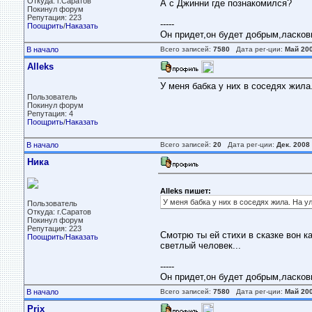
Откуда: г.Саратов
А с Джинни где познакомился?
Покинул форум
Репутация: 223
-----
Поощрить
/
Наказать
Он придет,он будет добрым,ласковым
В начало
Всего записей:
7580
Дата рег-ции:
Май 20
Alleks
У меня бабка у них в соседях жила
Пользователь
Покинул форум
Репутация: 4
Поощрить
/
Наказать
В начало
Всего записей:
20
Дата рег-ции:
Дек. 2008
Ника
Alleks пишет:
У меня бабка у них в соседях жила. На у
Пользователь
Откуда: г.Саратов
Покинул форум
Репутация: 223
Смотрю ты ей стихи в сказке вон ка
Поощрить
/
Наказать
светлый человек...
-----
Он придет,он будет добрым,ласковым
В начало
Всего записей:
7580
Дата рег-ции:
Май 20
Prix