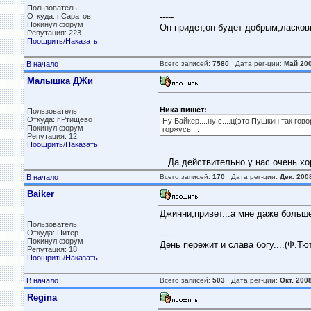
Пользователь
Откуда: г.Саратов
-----
Покинул форум
Он придет,он будет добрым,ласковым
Репутация: 223
Поощрить
/
Наказать
В начало
Всего записей:
7580
Дата рег-ции:
Май 20
Малышка ДЖи
Ника пишет:
Пользователь
Откуда: г.Ртищево
Ну Байкер....ну с....ц(это Пушкин так г
Покинул форум
горжусь....
Репутация: 12
Поощрить
/
Наказать
...Да действительно у нас очень хо
В начало
Всего записей:
170
Дата рег-ции:
Дек. 200
Baiker
Джинни,привет...а мне даже больше 
Пользователь
Откуда: Питер
-----
Покинул форум
День пережит и слава богу....(Ф.Тю
Репутация: 18
Поощрить
/
Наказать
В начало
Всего записей:
503
Дата рег-ции:
Окт. 200
Regina