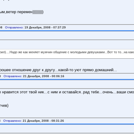
,ветер перемен)))))))))
08
Отправлено:
19 Декабря, 2008 - 07:37:29
оворил)....Надо же как меняет мужчин общение с молодыми девушками...Вот то то...на к
рошее отношение друг к другу...какой-то уют прямо домашний...
8
Отправлено:
21 Декабря, 2008 - 00:06:16
нравится этот твой ник...с ним и оставайся..рад тебе...очень...ваши смо
тчев)
8
Отправлено:
21 Декабря, 2008 - 08:31:26