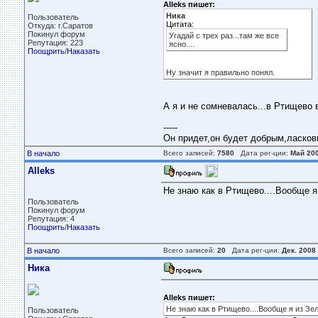
Alleks пишет:
Ника
Пользователь
Цитата:
Откуда: г.Саратов
Покинул форум
Угадай с трех раз...там же все
Репутация: 223
ясно....
Поощрить
/
Наказать
Ну значит я правильно понял.
А я и не сомневалась...в Ртищево 
-----
Он придет,он будет добрым,ласковым
В начало
Всего записей:
7580
Дата рег-ции:
Май 20
Alleks
Не знаю как в Ртищево....Вообще я
Пользователь
Покинул форум
Репутация: 4
Поощрить
/
Наказать
В начало
Всего записей:
20
Дата рег-ции:
Дек. 2008
Ника
Alleks пишет:
Не знаю как в Ртищево....Вообще я из Зе
Пользователь