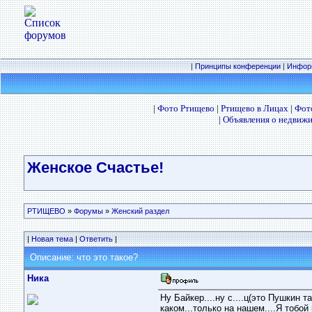
|
Принципы конференции
|
Инфор
|
Фото Ртищево
|
Ртищево в Лицах
|
Фот
|
Объявления о недвижи
Женское Счастье!
РТИЩЕВО
»
Форумы
»
Женский раздел
|
Новая тема
|
Ответить
|
Описание: что это такое?
Ника
Ну Байкер....ну с....ц(это Пушкин
каком...только на нашем....Я тобой 