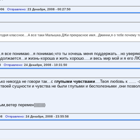
006
Отправлено:
23 Декабря, 2008 - 00:27:50
егодня классное....А все таки Малышка ДЖи прекрасное имя...Джинни,я о тебе почему т
.я все понимаю...я понимаю,что ты хочешь меня поддержать...но уверяю 
ется...и жизнь-хороша и жить хорошо.....и весь мир мой и я его ЛЮБЛЮ!!!)))))))))))
8
Отправлено:
24 Декабря, 2008 - 10:31:50
ко никогда не говори так...с
глупыми чувствами
....Твоя любовь к .....
твоей сущности и чувства не были глупыми и бесполезными ,они позволи
,ветер перемен)))))))))
08
Отправлено:
24 Декабря, 2008 - 23:55:58