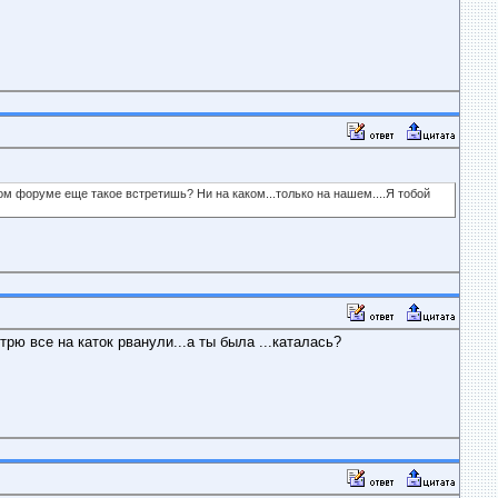
аком форуме еще такое встретишь? Ни на каком...только на нашем....Я тобой
трю все на каток рванули...а ты была ...каталась?